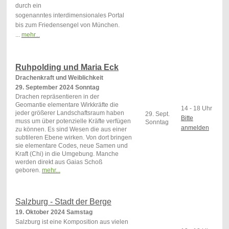
durch ein
sogenanntes interdimensionales Portal
bis zum Friedensengel von München.
...
mehr...
Ruhpolding und Maria Eck
Drachenkraft und Weiblichkeit
29. September 2024 Sonntag
Drachen repräsentieren in der
Geomantie elementare Wirkkräfte die
14 - 18 Uhr
jeder größerer Landschaftsraum haben
29. Sept.
Bitte
muss um über potenzielle Kräfte verfügen
Sonntag
anmelden
zu können. Es sind Wesen die aus einer
subtileren Ebene wirken. Von dort bringen
sie elementare Codes, neue Samen und
Kraft (Chi) in die Umgebung. Manche
werden direkt aus Gaias Schoß
geboren.
mehr...
<
Salzburg - Stadt der Berge
19. Oktober 2024 Samstag
Salzburg ist eine Komposition aus vielen