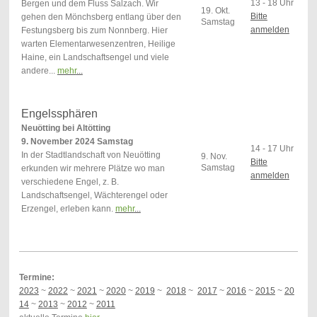
13 - 18 Uhr
Bergen und
dem Fluss Salzach. Wir
19. Okt.
Bitte
gehen den Mönchsberg
entlang über den
Samstag
anmelden
Festungsberg bis zum Nonnberg.
Hier
warten Elementarwesenzentren, Heilige
Haine,
ein Landschaftsengel und viele
andere...
mehr
...
Engelssphären
Neuötting bei Altötting
9. November 2024 Samstag
14 - 17 Uhr
In der Stadtlandschaft von Neuötting
9. Nov.
Bitte
Samstag
erkunden wir mehrere Plätze wo man
anmelden
verschiedene Engel, z. B.
Landschaftsengel, Wächterengel oder
Erzengel, erleben kann.
mehr
...
Termine:
2023
~
2022
~
2021
~
2020
~
2019
~
2018
~
2017
~
2016
~
2015
~
20
14
~
2013
~
2012
~
2011