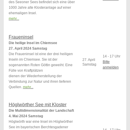
des Seeoner Sees befindet sich eine über
1000 Jahre alte Klosteranlage auf einer
ehemaligen Insel.
mehr...
Fraueninsel
Die heilige Insel im Chiemsee
27. April 2024 Samstag
Die Fraueninsel ist eine der drei heiligen
14 - 17 Uhr
Inseln im Chiemsee. Sie ist der
27. April
Bitte
Samstag
sogenannten Roten Göttin geweiht. Eine
anmelden
Fülle von Kraftplätzen
dienen der
Wiederherstellung der
Verbindung zur Natur und ihren tieferen
Quellen.
mehr
...
Höglwörther See mit Kloster
Die Multidimensionalität der Landschaft
4. Mai 2024 Samstag
Höglwörth war eine Insel im Höglwörther
See im bayerischen Berchtesgadener
14 - 17 Uhr