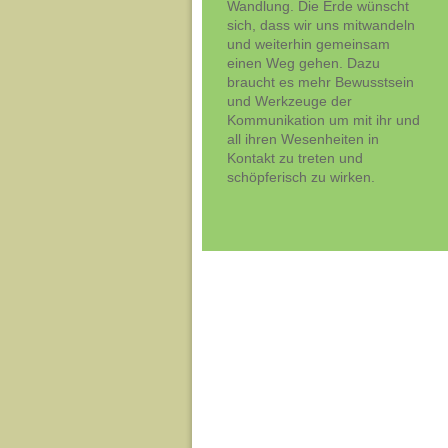
Wandlung. Die Erde wünscht
sich, dass wir uns mitwandeln
und weiterhin gemeinsam
einen Weg gehen. Dazu
braucht es mehr Bewusstsein
und Werkzeuge der
Kommunikation um mit ihr und
all ihren Wesenheiten in
Kontakt zu treten und
schöpferisch zu wirken.