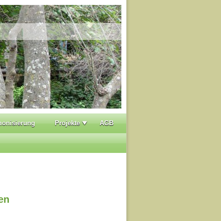
monisierung
Projekte
AGB
en