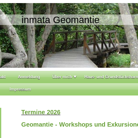
inmata Geomantie
akt
Anmeldung
Über mich
Haus- und Grundstückshar
Impressum
Termine 2026
Geomantie - Workshops und Exkursion