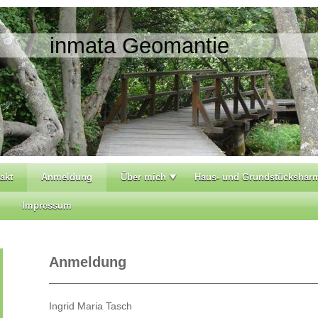
inmata Geomantie
akt
Anmeldung
Über mich
Haus- und Grundstückshar
Impressum
Anmeldung
Ingrid Maria Tasch