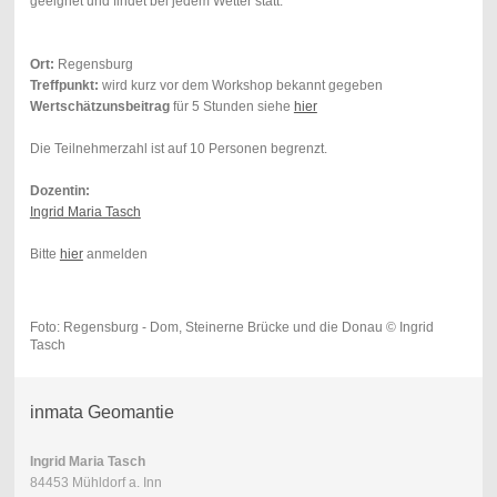
geeignet und findet bei jedem Wetter statt.
Ort:
Regensburg
Treffpunkt:
wird kurz vor dem Workshop bekannt gegeben
Wertschätzunsbeitrag
für 5 Stunden
siehe
hier
Die Teilnehmerzahl ist auf 10 Personen begrenzt.
Dozentin:
Ingrid Maria Tasch
Bitte
hier
anmelden
Foto: Regensburg - Dom, Steinerne Brücke und die Donau © Ingrid
Tasch
inmata Geomantie
Ingrid Maria Tasch
84453 Mühldorf a. Inn